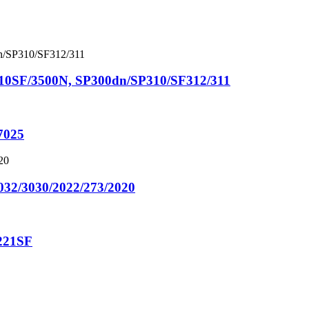
10SF/3500N, SP300dn/SP310/SF312/311
7025
032/3030/2022/273/2020
221SF