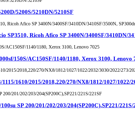
200D/5200S/5210DN/5210SF
 SP3510, Ricoh Afico SP 3400N/3400SF/3410DN/34
sf/150S/AC150SF/1140/1180, Xerox 3100, Lenovo 
/1115/1610/2015/2018,220/270/NX8/1812/1027/1022/2
100su SP 200/201/202/203/204(SP200C),SP221/221S/