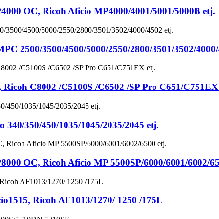
0 OC, Ricoh Aficio MP4000/4001/5001/5000B etj.
2500/3500/4500/5000/2550/2800/3501/3502/4000/4
coh C8002 /C5100S /C6502 /SP Pro C651/C751EX e
40/350/450/1035/1045/2035/2045 etj.
 OC, Ricoh Aficio MP 5500SP/6000/6001/6002/650
1515, Ricoh AF1013/1270/ 1250 /175L