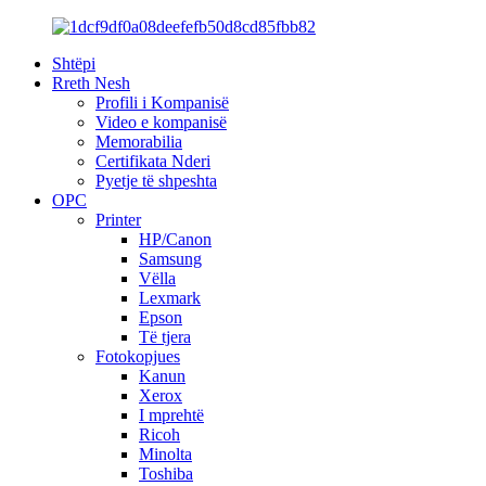
Shtëpi
Rreth Nesh
Profili i Kompanisë
Video e kompanisë
Memorabilia
Certifikata Nderi
Pyetje të shpeshta
OPC
Printer
HP/Canon
Samsung
Vëlla
Lexmark
Epson
Të tjera
Fotokopjues
Kanun
Xerox
I mprehtë
Ricoh
Minolta
Toshiba