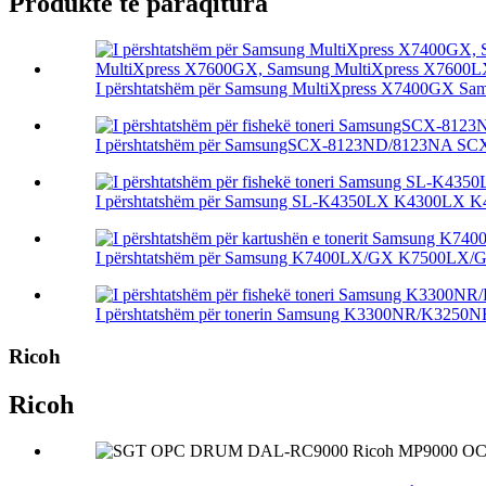
Produkte të paraqitura
I përshtatshëm për Samsung MultiXpress X7400GX Sam
I përshtatshëm për SamsungSCX-8123ND/8123NA SCX
I përshtatshëm për Samsung SL-K4350LX K4300LX K
I përshtatshëm për Samsung K7400LX/GX K7500LX/G
I përshtatshëm për tonerin Samsung K3300NR/K3250N
Ricoh
Ricoh