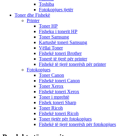
Toshiba
Fotokopjues tjetër
Toner dhe Fishekë
Printer
Toner HP
Fisheku i tonerit HP
Toner Samsung
Kartushë toneri Samsung
Vëllai Toner
Fishekë toneri Brother
Tonerë të tjerë për printer
Fishekë të tjerë tonerësh për printer
Fotokopjues
Toner Canon
Fishekë toneri Canon
Toner Xerox
Fishekë toneri Xerox
Toner i mprehtë
Fishek toneri Sharp
Toner Ricoh
Fishekë toneri Ricoh
Toner tjetër për fotokopjues
Fishekë të tjerë tonerësh për fotokopjues