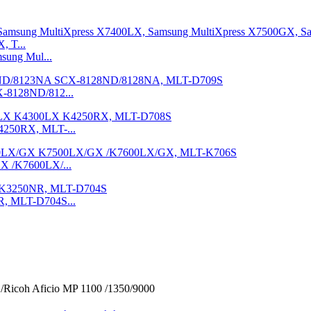
sung Mul...
-8128ND/812...
4250RX, MLT-...
X /K7600LX/...
R, MLT-D704S...