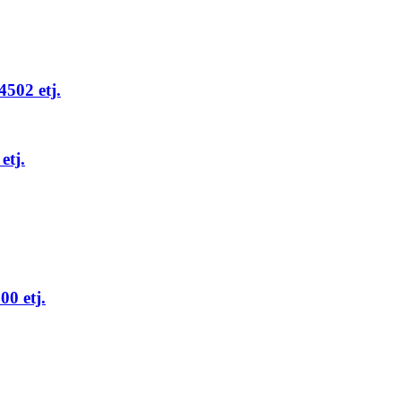
502 etj.
tj.
0 etj.