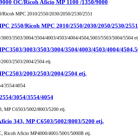
 OC/Ricoh Aficio MP 1100 /1350/9000
 2550/Ricoh MPC 2010/2550/2030/2050/2530/2551
03/3003/3503/3004/3504/4003/4503/4004/4504,500
2503/2003/2503/2004/2504 etj.
54/3054/3554/4054
io 343, MP C6503/5002/8003/5200 etj.