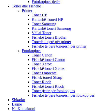
Fotokopjues tjetër
Toner dhe Fishekë
Printer
Toner HP
Kartushë Toneri HP
Toner Samsung
Kartushë toneri Samsung
Vëllai Toner
Fishekë toneri Brother
Tonerë të tjerë për printer
Fishekë të tjerë tonerësh për printer
Fotokopjues
Toner Canon
Fishekë toneri Canon
Toner Xerox
Fishekë toneri Xerox
Toner i mprehtë
Fishek toneri Sharp
Toner Ricoh
Fishekë toneri Ricoh
Toner tjetër për fotokopjues
Fishekë të tjerë tonerësh për fotokopjues
Shkarko
Lajme
Na Kontaktoni