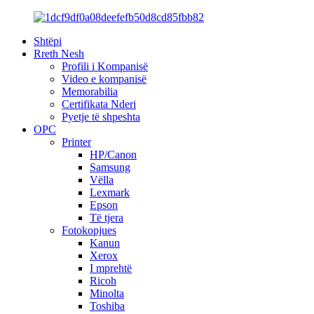
Shtëpi
Rreth Nesh
Profili i Kompanisë
Video e kompanisë
Memorabilia
Certifikata Nderi
Pyetje të shpeshta
OPC
Printer
HP/Canon
Samsung
Vëlla
Lexmark
Epson
Të tjera
Fotokopjues
Kanun
Xerox
I mprehtë
Ricoh
Minolta
Toshiba