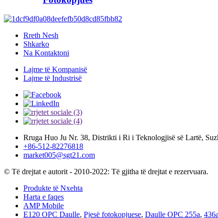
Rreth Nesh
Shkarko
Na Kontaktoni
Lajme të Kompanisë
Lajme të Industrisë
Rruga Huo Ju Nr. 38, Distrikti i Ri i Teknologjisë së Lartë, Su
+86-512-82276818
market005@sgt21.com
© Të drejtat e autorit - 2010-2022: Të gjitha të drejtat e rezervuara.
Produkte të Nxehta
Harta e faqes
AMP Mobile
E120 OPC Daulle
,
Pjesë fotokopjuese
,
Daulle OPC 255a
,
436