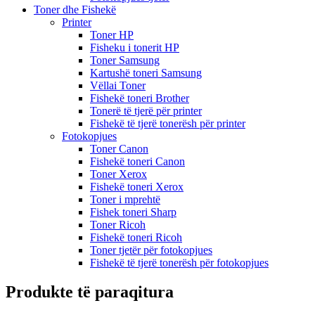
Toner dhe Fishekë
Printer
Toner HP
Fisheku i tonerit HP
Toner Samsung
Kartushë toneri Samsung
Vëllai Toner
Fishekë toneri Brother
Tonerë të tjerë për printer
Fishekë të tjerë tonerësh për printer
Fotokopjues
Toner Canon
Fishekë toneri Canon
Toner Xerox
Fishekë toneri Xerox
Toner i mprehtë
Fishek toneri Sharp
Toner Ricoh
Fishekë toneri Ricoh
Toner tjetër për fotokopjues
Fishekë të tjerë tonerësh për fotokopjues
Produkte të paraqitura