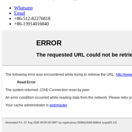
Whatsapp
Email
+86-512-82276818
+86-13914016840