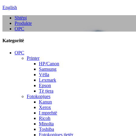
English
Shtëpi
Produkte
OPC
Kategoritë
OPC
Printer
HP/Canon
Samsung
Vëlla
Lexmark
Epson
Të tjera
Fotokopjues
Kanun
Xerox
I mprehtë
Ricoh
Minolta
Toshiba
Fotokopjues tjetër