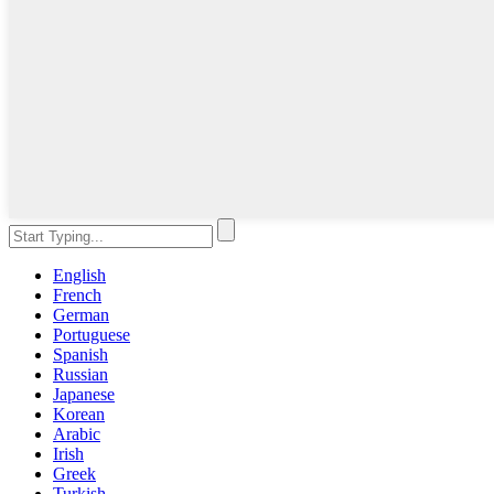
English
French
German
Portuguese
Spanish
Russian
Japanese
Korean
Arabic
Irish
Greek
Turkish