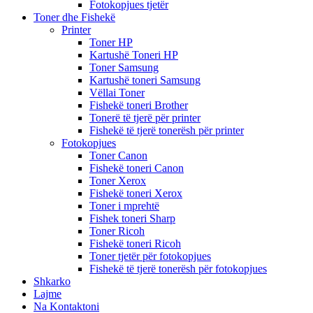
Fotokopjues tjetër
Toner dhe Fishekë
Printer
Toner HP
Kartushë Toneri HP
Toner Samsung
Kartushë toneri Samsung
Vëllai Toner
Fishekë toneri Brother
Tonerë të tjerë për printer
Fishekë të tjerë tonerësh për printer
Fotokopjues
Toner Canon
Fishekë toneri Canon
Toner Xerox
Fishekë toneri Xerox
Toner i mprehtë
Fishek toneri Sharp
Toner Ricoh
Fishekë toneri Ricoh
Toner tjetër për fotokopjues
Fishekë të tjerë tonerësh për fotokopjues
Shkarko
Lajme
Na Kontaktoni