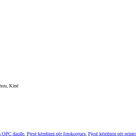
zhou, Kinë
a OPC daulle
,
Pjesë këmbimi për fotokopjues
,
Pjesë këmbimi për printer