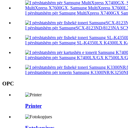
I përshtatshëm për Samsung MultiXpress X7400GX Sam
I përshtatshëm për SamsungSCX-8123ND/8123NA SCX
I përshtatshëm për Samsung SL-K4350LX K4300LX K
I përshtatshëm për Samsung K7400LX/GX K7500LX/G
I përshtatshëm për tonerin Samsung K3300NR/K3250N
OPC
Printer
Fotokopjues