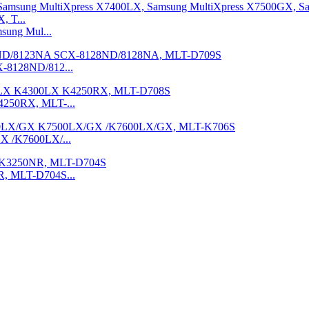
sung Mul...
-8128ND/812...
4250RX, MLT-...
X /K7600LX/...
R, MLT-D704S...