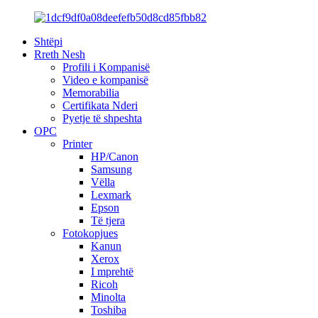
Shtëpi
Rreth Nesh
Profili i Kompanisë
Video e kompanisë
Memorabilia
Certifikata Nderi
Pyetje të shpeshta
OPC
Printer
HP/Canon
Samsung
Vëlla
Lexmark
Epson
Të tjera
Fotokopjues
Kanun
Xerox
I mprehtë
Ricoh
Minolta
Toshiba