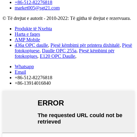
+86-512-82276818
market005@sgt21.com
© Të drejtat e autorit - 2010-2022: Të gjitha të drejtat e rezervuara.
Produkte të Nxehta
Harta e faqes
AMP Mobile
436a OPC daulle
,
Pjesë këmbimi për printera dixhitalë
,
Pjesë
fotokopjuese
,
Daulle OPC 255a
,
Pjesë këmbimi për
fotokopjues
,
E120 OPC Daulle
,
Whatsapp
Email
+86-512-82276818
+86-13914016840