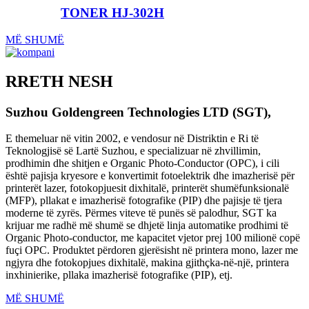
TONER HJ-302H
MË SHUMË
RRETH NESH
Suzhou Goldengreen Technologies LTD (SGT),
E themeluar në vitin 2002, e vendosur në Distriktin e Ri të
Teknologjisë së Lartë Suzhou, e specializuar në zhvillimin,
prodhimin dhe shitjen e Organic Photo-Conductor (OPC), i cili
është pajisja kryesore e konvertimit fotoelektrik dhe imazherisë për
printerët lazer, fotokopjuesit dixhitalë, printerët shumëfunksionalë
(MFP), pllakat e imazherisë fotografike (PIP) dhe pajisje të tjera
moderne të zyrës. Përmes viteve të punës së palodhur, SGT ka
krijuar me radhë më shumë se dhjetë linja automatike prodhimi të
Organic Photo-conductor, me kapacitet vjetor prej 100 milionë copë
fuçi OPC. Produktet përdoren gjerësisht në printera mono, lazer me
ngjyra dhe fotokopjues dixhitalë, makina gjithçka-në-një, printera
inxhinierike, pllaka imazherisë fotografike (PIP), etj.
MË SHUMË