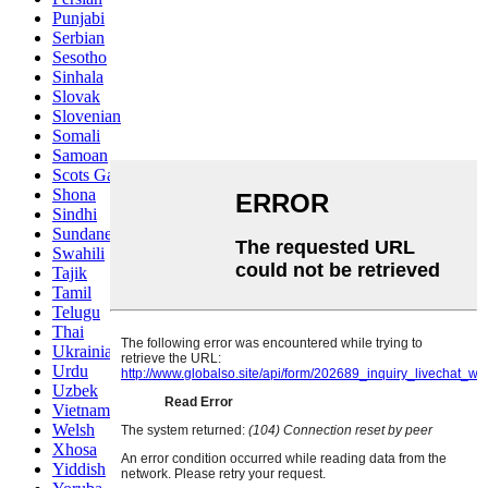
Punjabi
Serbian
Sesotho
Sinhala
Slovak
Slovenian
Somali
Samoan
Scots Gaelic
Shona
Sindhi
Sundanese
Swahili
Tajik
Tamil
Telugu
Thai
Ukrainian
Urdu
Uzbek
Vietnamese
Welsh
Xhosa
Yiddish