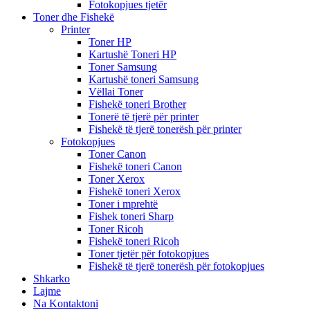
Fotokopjues tjetër
Toner dhe Fishekë
Printer
Toner HP
Kartushë Toneri HP
Toner Samsung
Kartushë toneri Samsung
Vëllai Toner
Fishekë toneri Brother
Tonerë të tjerë për printer
Fishekë të tjerë tonerësh për printer
Fotokopjues
Toner Canon
Fishekë toneri Canon
Toner Xerox
Fishekë toneri Xerox
Toner i mprehtë
Fishek toneri Sharp
Toner Ricoh
Fishekë toneri Ricoh
Toner tjetër për fotokopjues
Fishekë të tjerë tonerësh për fotokopjues
Shkarko
Lajme
Na Kontaktoni